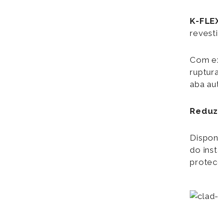
K-FLE
revest
Com ex
ruptur
aba au
Reduz 
Dispon
do ins
protec