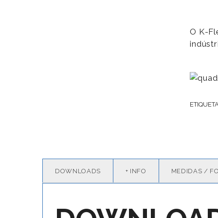
O K-Fl
indústr
ETIQUET
DOWNLOADS
+ INFO
MEDIDAS / F