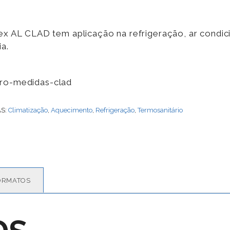
ex AL CLAD tem aplicação na refrigeração, ar condic
ia.
AS:
Climatização
,
Aquecimento
,
Refrigeração
,
Termosanitário
ORMATOS