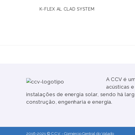
K-FLEX AL CLAD SYSTEM
A CCV é um
acústicas 
instalações de energia solar, sendo há la
construção, engenharia e energia.
2016-2021 © C.C.V. - Comércio Central do Valado