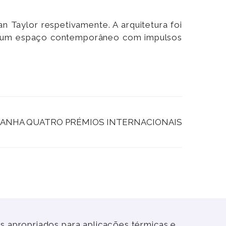
 Taylor respetivamente. A arquitetura foi
liar um espaço contemporâneo com impulsos
CH GANHA QUATRO PRÉMIOS INTERNACIONAIS
 apropriados para aplicações térmicas e