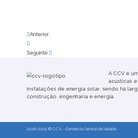
Anterior
Seguinte
A CCV é um
acústicas 
instalações de energia solar, sendo há la
construção, engenharia e energia.
2016-2021 © C.C.V. - Comércio Central do Valado