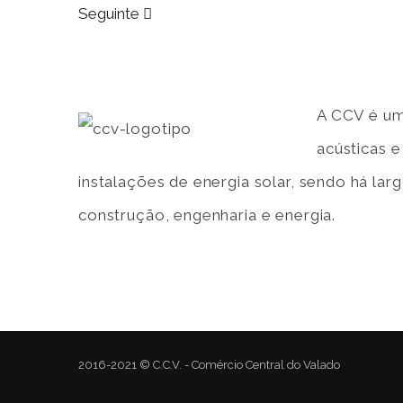
Seguinte
A CCV é um
acústicas 
instalações de energia solar, sendo há la
construção, engenharia e energia.
2016-2021 © C.C.V. - Comércio Central do Valado