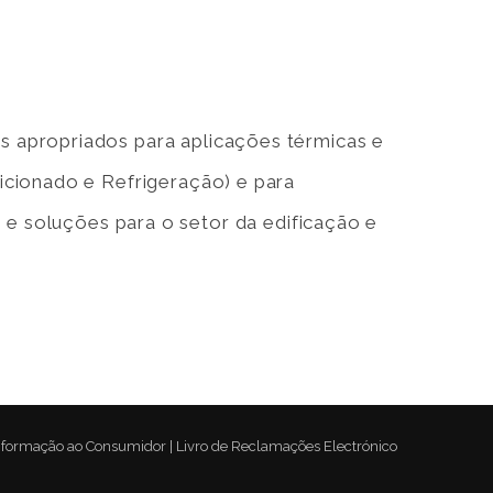
 apropriados para aplicações térmicas e
icionado e Refrigeração) e para
 e soluções para o setor da edificação e
nformação ao Consumidor
|
Livro de Reclamações Electrónico